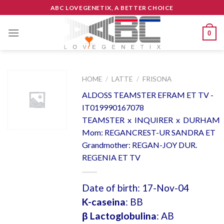
Skip
ABC LOVEGENETIX, A BETTER CHOICE
to
content
0
HOME
/
LATTE
/
FRISONA
ALDOSS TEAMSTER EFRAM ET TV -
IT019990167078
TEAMSTER x INQUIRER x DURHAM
Mom: REGANCREST-UR SANDRA ET
Grandmother: REGAN-JOY DUR.
REGENIA ET TV
Date of birth: 17-Nov-04
K-caseina
: BB
β Lactoglobulina
: AB