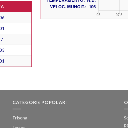
TA
06
01
97
03
01
CATEGORIE POPOLARI
O
Frisona
Sc
pe
Jersey