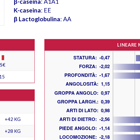
β-caseina
: A1A1
K-caseina
: EE
β Lactoglobulina
: AA
LINEARE
ES€
15
+42 KG
+28 KG