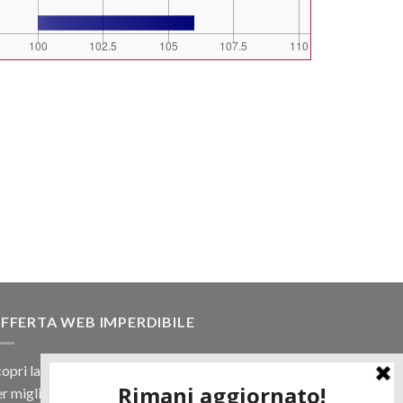
FFERTA WEB IMPERDIBILE
opri la nostra offerta web! Un prezzo mai visto,
r migliaia di prodotti.