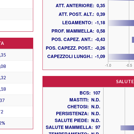
TA
,35
,08
,32
SALUTE
,18
37
72
2%