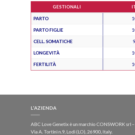
GESTIONALI
I
PARTO
1
PARTO FIGLIE
1
CELL. SOMATICHE
LONGEVITÀ
1
FERTILITÀ
1
L’AZIENDA
ABC Love Genetix è un marchio CONSWORK srl –
Via A. Tortini n.9, Lodi (LO), 26900, Italy.