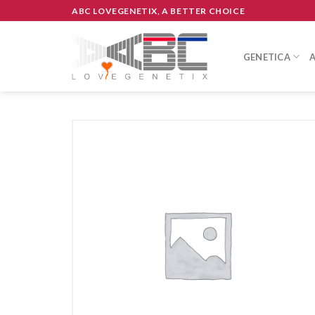
Skip
ABC LOVEGENETIX, A BETTER CHOICE
to
content
GENETICA