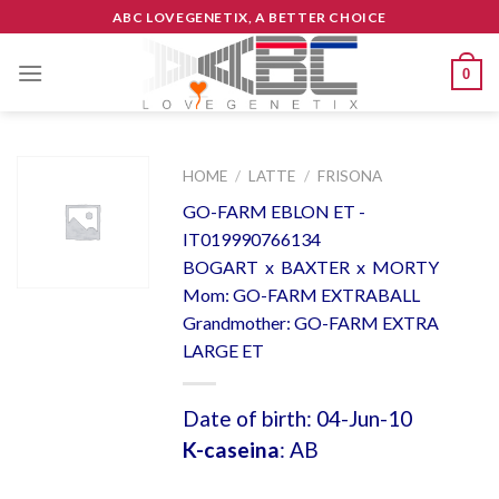
Skip
ABC LOVEGENETIX, A BETTER CHOICE
to
content
0
HOME
/
LATTE
/
FRISONA
GO-FARM EBLON ET -
IT019990766134
BOGART x BAXTER x MORTY
Mom: GO-FARM EXTRABALL
Grandmother: GO-FARM EXTRA
LARGE ET
Date of birth: 04-Jun-10
K-caseina
: AB