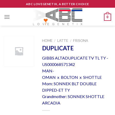
Skip
ABC LOVEGENETIX, A BETTER CHOICE
to
content
0
HOME
/
LATTE
/
FRISONA
DUPLICATE
GIBBS ALTADUPLICATE TV TL TY -
US000068571342
MAN-
OMAN x BOLTON x SHOTTLE
Mom: SONNEK BLT DOUBLE
DIPPED-ET TY
Grandmother: SONNEK SHOTTLE
ARCADIA