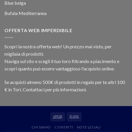
Blue belga
Bufala Mediterranea
OFFERTA WEB IMPERDIBILE
Scopri la nostra offerta web! Un prezzo mai visto, per
migliaia di prodotti.
Naviga sul sito e scegli il tuo toro filtrando a piacimento e
scopri quanto può essere vantaggioso l'acquisto online.
Se acquisti almeno 500€ di prodotti in regalo per te altri 100
€ in Tori. Contattaci per più informazioni.
CHI SIAMO
CONTATTI
NOTE LEGALI