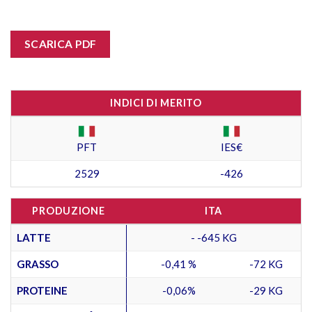
SCARICA PDF
INDICI DI MERITO
PFT
IES€
2529
-426
PRODUZIONE
ITA
LATTE
- -645 KG
GRASSO
-0,41 %
-72 KG
PROTEINE
-0,06%
-29 KG