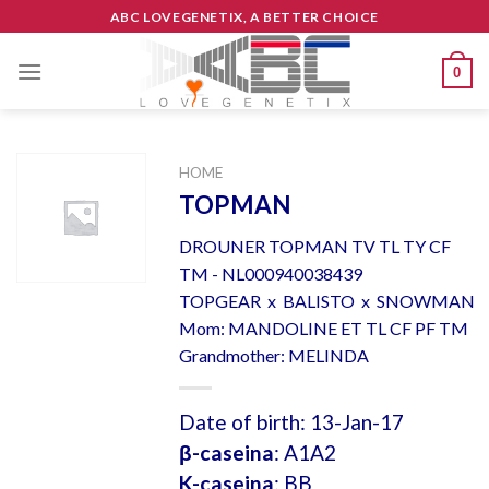
Skip
ABC LOVEGENETIX, A BETTER CHOICE
to
content
0
HOME
TOPMAN
DROUNER TOPMAN TV TL TY CF
TM - NL000940038439
TOPGEAR x BALISTO x SNOWMAN
Mom: MANDOLINE ET TL CF PF TM
Grandmother: MELINDA
Date of birth: 13-Jan-17
β-caseina
: A1A2
K-caseina
: BB