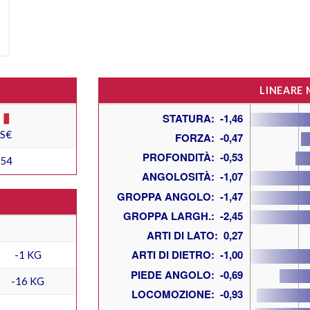
LINEARE
ES€
254
-1 KG
-16 KG