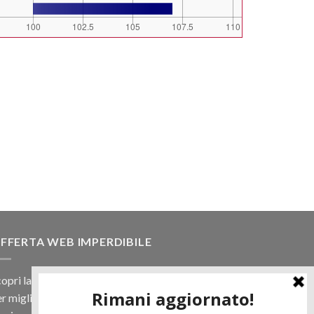
FFERTA WEB IMPERDIBILE
opri la nostra offerta web! Un prezzo mai visto,
r migliaia di prodotti.