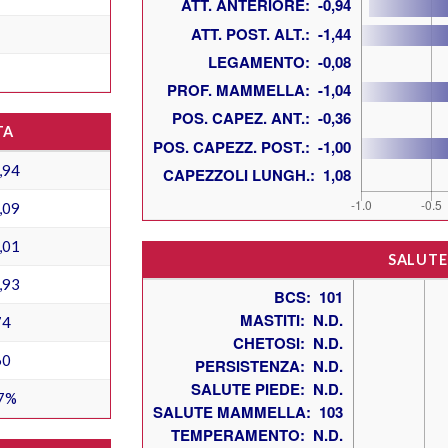
TA
,94
,09
,01
SALUTE
,93
74
60
7%