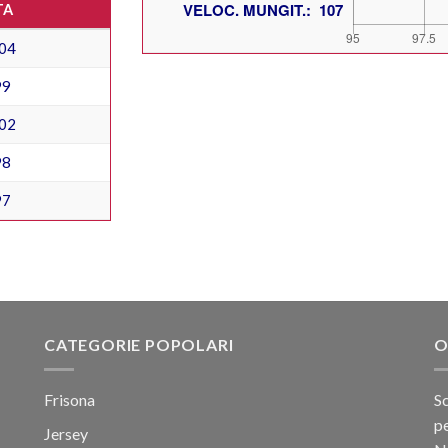
TA
04
99
02
98
97
CATEGORIE POPOLARI
O
Frisona
Sc
pe
Jersey