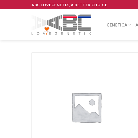
Skip
ABC LOVEGENETIX, A BETTER CHOICE
to
content
GENETICA