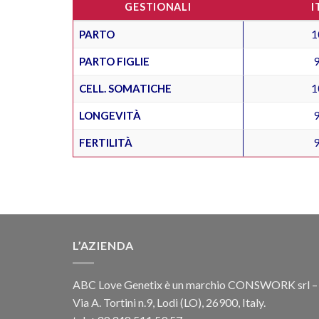
GESTIONALI
I
PARTO
1
PARTO FIGLIE
CELL. SOMATICHE
1
LONGEVITÀ
FERTILITÀ
L’AZIENDA
ABC Love Genetix è un marchio CONSWORK srl –
Via A. Tortini n.9, Lodi (LO), 26900, Italy.