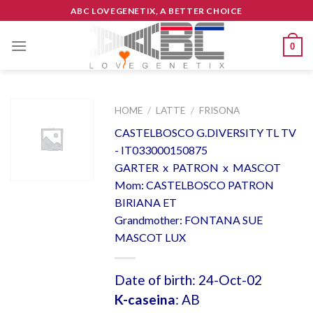
Skip
ABC LOVEGENETIX, A BETTER CHOICE
to
content
0
HOME
/
LATTE
/
FRISONA
CASTELBOSCO G.DIVERSITY TL TV
- IT033000150875
GARTER x PATRON x MASCOT
Mom: CASTELBOSCO PATRON
BIRIANA ET
Grandmother: FONTANA SUE
MASCOT LUX
Date of birth: 24-Oct-02
K-caseina
: AB