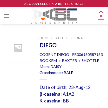
Skip
ABC LOVEGENETIX, A BETTER CHOICE
to
content
0
HOME
/
LATTE
/
FRISONA
DIEGO
COGENT DIEGO - FR006950587963
BOOKEM x BAXTER x SHOTTLE
Mom: DAISY
Grandmother: BALE
Date of birth: 23-Aug-12
β-caseina
: A1A2
K-caseina
: BB