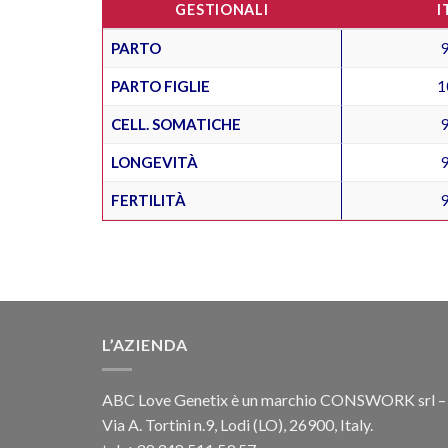
GESTIONALI
I
PARTO
PARTO FIGLIE
1
CELL. SOMATICHE
LONGEVITÀ
FERTILITÀ
L’AZIENDA
ABC Love Genetix è un marchio CONSWORK srl –
Via A. Tortini n.9, Lodi (LO), 26900, Italy.