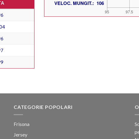
TA
96
04
96
97
99
CATEGORIE POPOLARI
O
Frisona
Sc
pe
Jersey