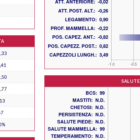
TA
,33
,41
,50
SALUTE
,77
13
67
0%