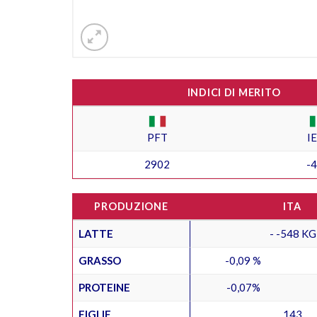
INDICI DI MERITO
PFT
I
2902
-
PRODUZIONE
ITA
LATTE
- -548 KG
GRASSO
-0,09 %
PROTEINE
-0,07%
FIGLIE
143