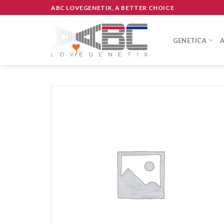
Skip
ABC LOVEGENETIX, A BETTER CHOICE
to
content
GENETICA