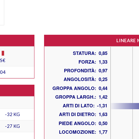
LINEARE
ES€
404
-32 KG
-27 KG