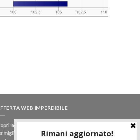
FFERTA WEB IMPERDIBILE
opri la nostra offerta web! Un prezzo mai visto,
r migliaia di prodotti.