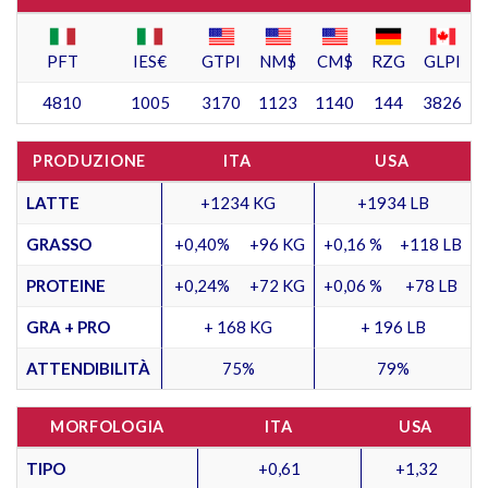
PFT
IES€
GTPI
NM$
CM$
RZG
GLPI
4810
1005
3170
1123
1140
144
3826
PRODUZIONE
ITA
USA
LATTE
+1234 KG
+1934 LB
GRASSO
+0,40%
+96 KG
+0,16 %
+118 LB
PROTEINE
+0,24%
+72 KG
+0,06 %
+78 LB
GRA + PRO
+ 168 KG
+ 196 LB
ATTENDIBILITÀ
75%
79%
MORFOLOGIA
ITA
USA
TIPO
+0,61
+1,32