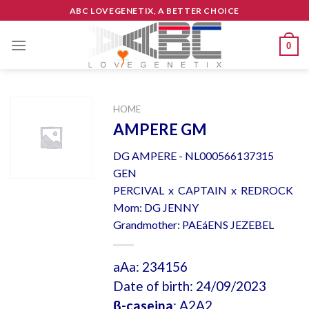
Skip
ABC LOVEGENETIX, A BETTER CHOICE
to
content
0
HOME
AMPERE GM
DG AMPERE - NL000566137315
GEN
PERCIVAL x CAPTAIN x REDROCK
Mom: DG JENNY
Grandmother: PAEáENS JEZEBEL
aAa: 234156
Date of birth: 24/09/2023
β-caseina
: A2A2