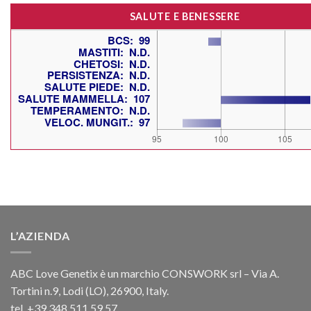
SALUTE E BENESSERE
L’AZIENDA
ABC Love Genetix è un marchio CONSWORK srl – Via A.
Tortini n.9, Lodi (LO), 26900, Italy.
tel. +39 348.511.59.57