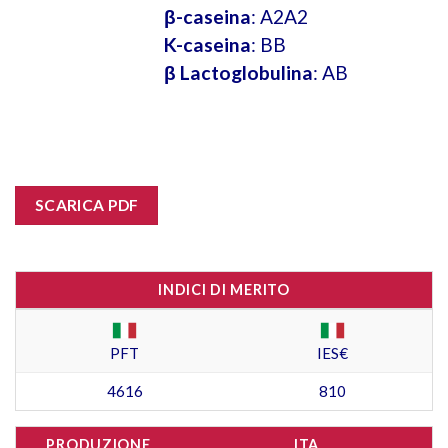
β-caseina
: A2A2
K-caseina
: BB
β Lactoglobulina
: AB
SCARICA PDF
INDICI DI MERITO
PFT
IES€
4616
810
PRODUZIONE
ITA