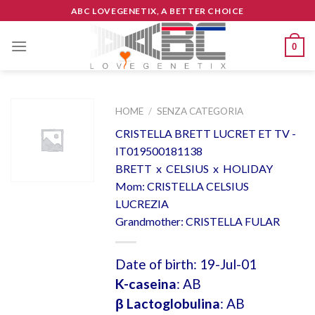
Skip
ABC LOVEGENETIX, A BETTER CHOICE
to
content
0
HOME
/
SENZA CATEGORIA
CRISTELLA BRETT LUCRET ET TV -
IT019500181138
BRETT x CELSIUS x HOLIDAY
Mom: CRISTELLA CELSIUS
LUCREZIA
Grandmother: CRISTELLA FULAR
Date of birth: 19-Jul-01
K-caseina
: AB
β Lactoglobulina
: AB