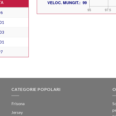
TA
96
01
03
01
97
CATEGORIE POPOLARI
O
Frisona
Sc
pe
Jersey