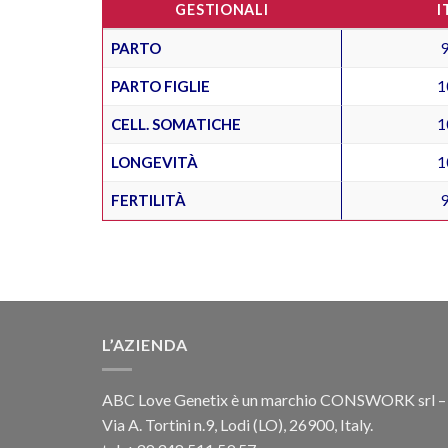
GESTIONALI
I
PARTO
PARTO FIGLIE
1
CELL. SOMATICHE
1
LONGEVITÀ
1
FERTILITÀ
L’AZIENDA
ABC Love Genetix è un marchio CONSWORK srl –
Via A. Tortini n.9, Lodi (LO), 26900, Italy.