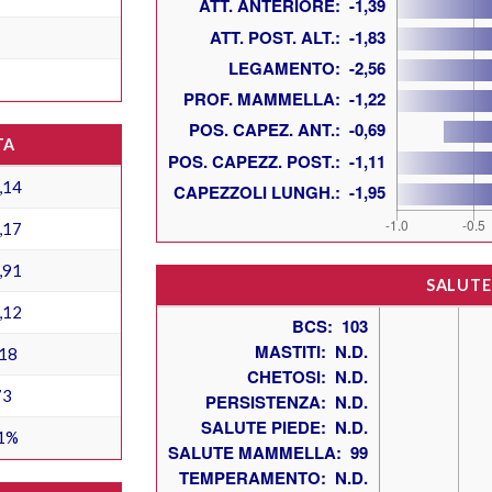
TA
,14
,17
,91
SALUTE
,12
18
73
1%