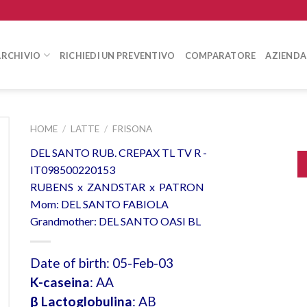
ARCHIVIO
RICHIEDI UN PREVENTIVO
COMPARATORE
AZIENDA
HOME
/
LATTE
/
FRISONA
DEL SANTO RUB. CREPAX TL TV R -
IT098500220153
RUBENS x ZANDSTAR x PATRON
Mom: DEL SANTO FABIOLA
Grandmother: DEL SANTO OASI BL
Date of birth: 05-Feb-03
K-caseina
: AA
β Lactoglobulina
: AB