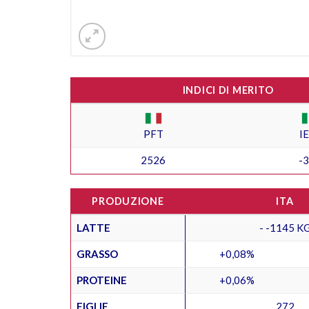
INDICI DI MERITO
PFT
I
2526
-
PRODUZIONE
ITA
LATTE
- -1145 K
GRASSO
+0,08%
PROTEINE
+0,06%
FIGLIE
272