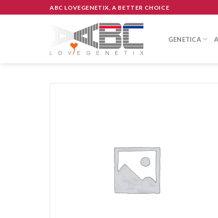
Skip
ABC LOVEGENETIX, A BETTER CHOICE
to
content
GENETICA