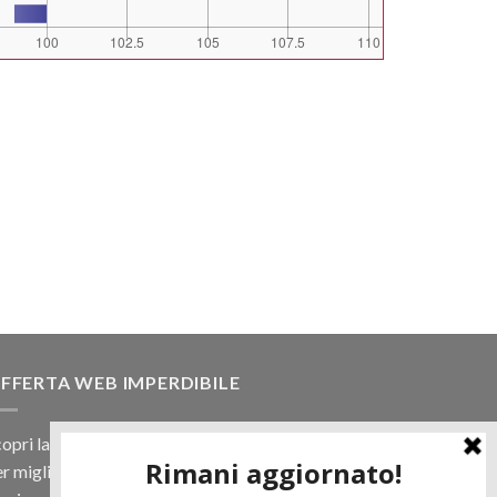
FFERTA WEB IMPERDIBILE
opri la nostra offerta web! Un prezzo mai visto,
r migliaia di prodotti.