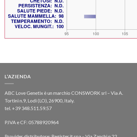
L’AZIENDA
ABC Love Genetix è un marchio CONSWORK srl – Via A.
Tortini n.9, Lodi (LO), 26900, Italy.
tel. +39 348.511.59.57
P.IVA e CF: 05788920964
Provider distributore: Register.it spa – Via Zanchi n.22,