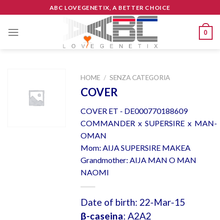
Skip
ABC LOVEGENETIX, A BETTER CHOICE
to
content
0
HOME
/
SENZA CATEGORIA
COVER
COVER ET - DE000770188609
COMMANDER x SUPERSIRE x MAN-
OMAN
Mom: AIJA SUPERSIRE MAKEA
Grandmother: AIJA MAN O MAN
NAOMI
Date of birth: 22-Mar-15
β-caseina
: A2A2