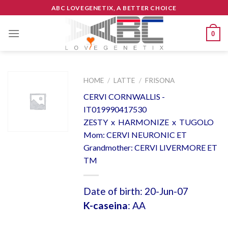
Skip
ABC LOVEGENETIX, A BETTER CHOICE
to
content
0
HOME
/
LATTE
/
FRISONA
CERVI CORNWALLIS -
IT019990417530
ZESTY x HARMONIZE x TUGOLO
Mom: CERVI NEURONIC ET
Grandmother: CERVI LIVERMORE ET
TM
Date of birth: 20-Jun-07
K-caseina
: AA