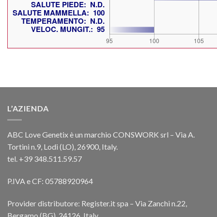
L’AZIENDA
ABC Love Genetix è un marchio CONSWORK srl – Via A.
Tortini n.9, Lodi (LO), 26900, Italy.
tel. +39 348.511.59.57
P.IVA e CF: 05788920964
Provider distributore: Register.it spa – Via Zanchi n.22,
Bergamo (BG), 24126, Italy.