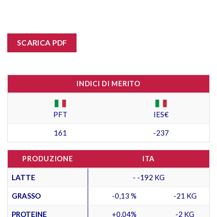
SCARICA PDF
INDICI DI MERITO
PFT
IES€
161
-237
PRODUZIONE
ITA
LATTE
- -192 KG
GRASSO
-0,13 %
-21 KG
PROTEINE
+0,04%
-2 KG