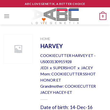
Skip
ABC LOVEGENETIX, A BETTER CHOICE
to
content
0
HOME
HARVEY
COOKIECUTTER HARVEY ET -
US003130915928
JEDI x SUPERSHOT x JACEY
Mom: COOKIECUTTER SSHOT
HONOR ET
Grandmother: COOKIECUTTER
JACEY HACEY-ET
Date of birth: 14-Dec-16