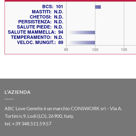
L’AZIENDA
ABC Love Genetix è un marchio CONSWORK srl – Via A.
Tortini n.9, Lodi (LO), 26900, Italy.
tel. +39 348.511.59.57