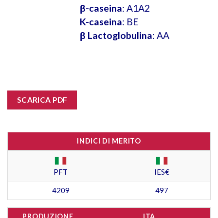
β-caseina
: A1A2
K-caseina
: BE
β Lactoglobulina
: AA
SCARICA PDF
INDICI DI MERITO
PFT
IES€
4209
497
PRODUZIONE
ITA