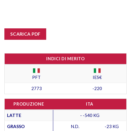
SCARICA PDF
INDICI DI MERITO
PFT
IES€
2773
-220
PRODUZIONE
ITA
LATTE
- -540 KG
GRASSO
N.D.
-23 KG