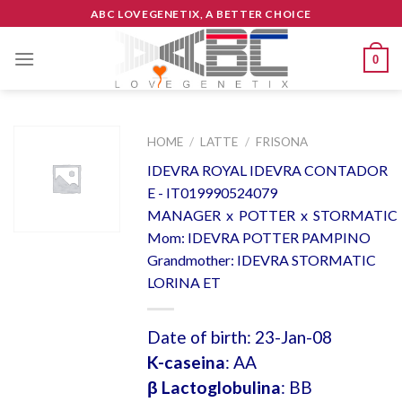
Skip
ABC LOVEGENETIX, A BETTER CHOICE
to
content
0
HOME
/
LATTE
/
FRISONA
IDEVRA ROYAL IDEVRA CONTADOR
E - IT019990524079
MANAGER x POTTER x STORMATIC
Mom: IDEVRA POTTER PAMPINO
Grandmother: IDEVRA STORMATIC
LORINA ET
Date of birth: 23-Jan-08
K-caseina
: AA
β Lactoglobulina
: BB