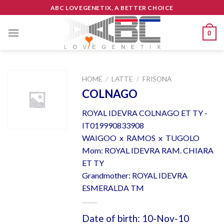
Skip
ABC LOVEGENETIX, A BETTER CHOICE
to
content
0
HOME
/
LATTE
/
FRISONA
COLNAGO
ROYAL IDEVRA COLNAGO ET TY -
IT019990833908
WAIGOO x RAMOS x TUGOLO
Mom: ROYAL IDEVRA RAM. CHIARA
ET TY
Grandmother: ROYAL IDEVRA
ESMERALDA TM
Date of birth: 10-Nov-10