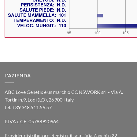
L’AZIENDA
ABC Love Genetix è un marchio CONSWORK srl – Via A.
Tortini n.9, Lodi (LO), 26900, Italy.
tel. +39 348.511.59.57
P.IVA e CF: 05788920964
Provider distributore: Register.it spa – Via Zanchi n.22,