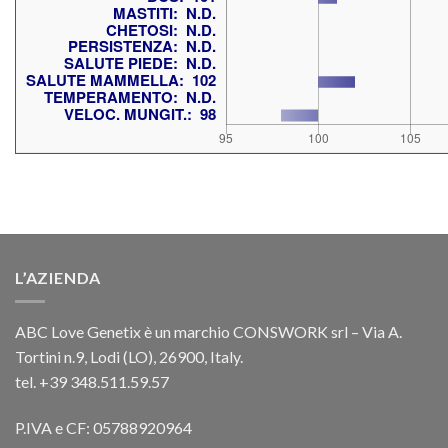
L’AZIENDA
ABC Love Genetix è un marchio CONSWORK srl – Via A.
Tortini n.9, Lodi (LO), 26900, Italy.
tel. +39 348.511.59.57
P.IVA e CF: 05788920964