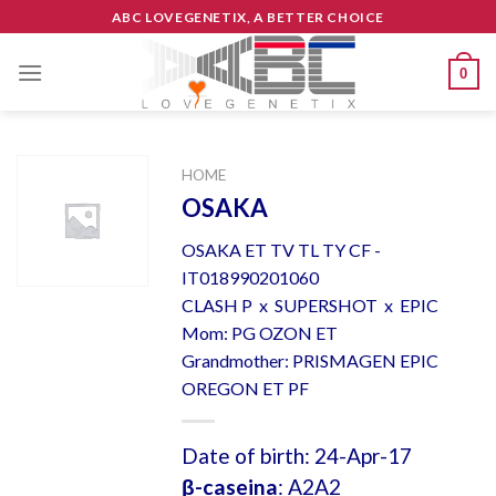
Skip
ABC LOVEGENETIX, A BETTER CHOICE
to
content
0
HOME
OSAKA
OSAKA ET TV TL TY CF -
IT018990201060
CLASH P x SUPERSHOT x EPIC
Mom: PG OZON ET
Grandmother: PRISMAGEN EPIC
OREGON ET PF
Date of birth: 24-Apr-17
β-caseina
: A2A2