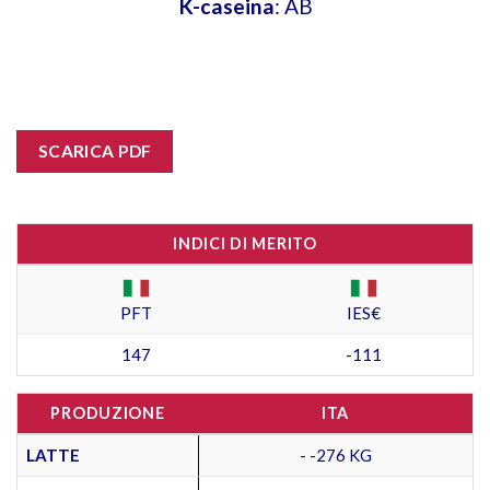
K-caseina
: AB
SCARICA PDF
INDICI DI MERITO
PFT
IES€
147
-111
PRODUZIONE
ITA
LATTE
- -276 KG