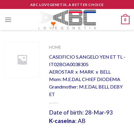
Skip
ABC LOVEGENETIX, A BETTER CHOICE
to
content
0
HOME
CASEIFICIO S.ANGELO YEN ET TL -
IT02BOA0038305
AEROSTAR x MARK x BELL
Mom: M.E.DAL CHIEF DIODEMA
Grandmother: M.E.DAL BELL DEBY
ET
Date of birth: 28-Mar-93
K-caseina
: AB