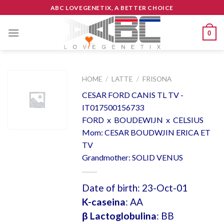
Skip
ABC LOVEGENETIX, A BETTER CHOICE
to
content
0
HOME
/
LATTE
/
FRISONA
CESAR FORD CANIS TL TV -
IT017500156733
FORD x BOUDEWIJN x CELSIUS
Mom: CESAR BOUDWJIN ERICA ET
TV
Grandmother: SOLID VENUS
Date of birth: 23-Oct-01
K-caseina
: AA
β Lactoglobulina
: BB