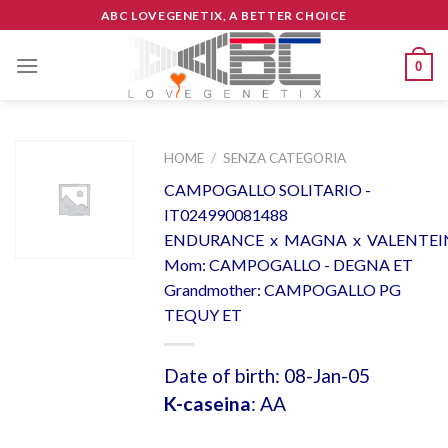
Skip
ABC LOVEGENETIX, A BETTER CHOICE
to
content
0
HOME
/
SENZA CATEGORIA
CAMPOGALLO SOLITARIO -
IT024990081488
ENDURANCE x MAGNA x VALENTEI
Mom: CAMPOGALLO - DEGNA ET
Grandmother: CAMPOGALLO PG
TEQUY ET
Date of birth: 08-Jan-05
K-caseina
: AA