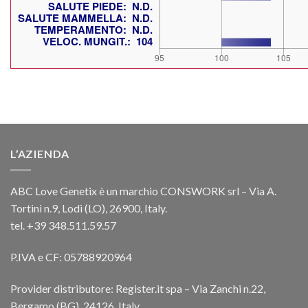
L’AZIENDA
ABC Love Genetix è un marchio CONSWORK srl – Via A.
Tortini n.9, Lodi (LO), 26900, Italy.
tel. +39 348.511.59.57
P.IVA e CF: 05788920964
Provider distributore: Register.it spa – Via Zanchi n.22,
Bergamo (BG), 24126, Italy.