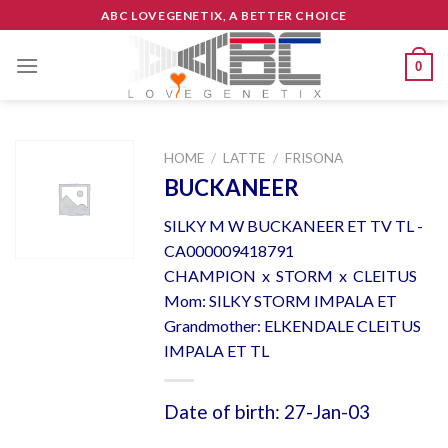
Skip
ABC LOVEGENETIX, A BETTER CHOICE
to
content
0
HOME
/
LATTE
/
FRISONA
BUCKANEER
SILKY M W BUCKANEER ET TV TL -
CA000009418791
CHAMPION x STORM x CLEITUS
Mom: SILKY STORM IMPALA ET
Grandmother: ELKENDALE CLEITUS
IMPALA ET TL
Date of birth: 27-Jan-03