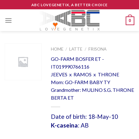
Skip
ABC LOVEGENETIX, A BETTER CHOICE
to
content
0
HOME
/
LATTE
/
FRISONA
GO-FARM BOSFER ET -
IT019990766116
JEEVES x RAMOS x THRONE
Mom: GO-FARM BABY TY
Grandmother: MULINO S.G. THRONE
BERTA ET
Date of birth: 18-May-10
K-caseina
: AB