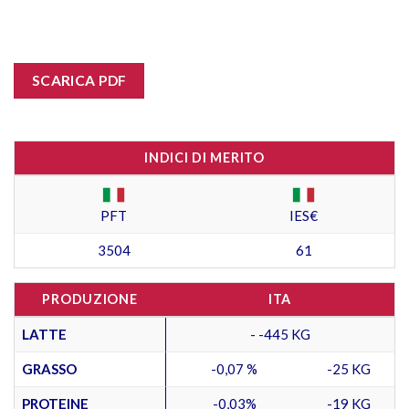
SCARICA PDF
INDICI DI MERITO
PFT
IES€
3504
61
PRODUZIONE
ITA
LATTE
- -445 KG
GRASSO
-0,07 %
-25 KG
PROTEINE
-0,03%
-19 KG