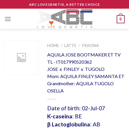
Skip
ABC LOVEGENETIX, A BETTER CHOICE
to
content
0
HOME
/
LATTE
/
FRISONA
AQUILA JOSE BOOTMAKER ET TV
TL - IT017990520362
JOSE x FINLEY x TUGOLO
Mom: AQUILA FINLEY SAMANTA ET
Grandmother: AQUILA TUGOLO
OSELLA
Date of birth: 02-Jul-07
K-caseina
: BE
β Lactoglobulina
: AB