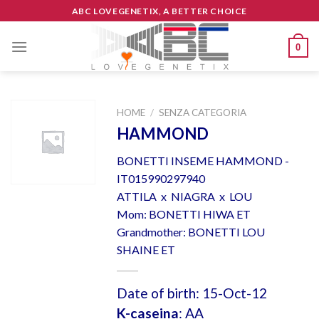
Skip
ABC LOVEGENETIX, A BETTER CHOICE
to
content
0
HOME
/
SENZA CATEGORIA
HAMMOND
BONETTI INSEME HAMMOND -
IT015990297940
ATTILA x NIAGRA x LOU
Mom: BONETTI HIWA ET
Grandmother: BONETTI LOU
SHAINE ET
Date of birth: 15-Oct-12
K-caseina
: AA