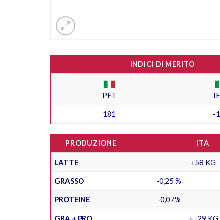
INDICI DI MERITO
PFT
I
181
-
PRODUZIONE
ITA
LATTE
+58 KG
GRASSO
-0,25 %
PROTEINE
-0,07%
GRA + PRO
+ -29 KG