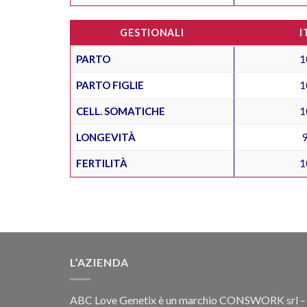
GESTIONALI
I
PARTO
1
PARTO FIGLIE
1
CELL. SOMATICHE
1
LONGEVITÀ
FERTILITÀ
1
L’AZIENDA
ABC Love Genetix è un marchio CONSWORK srl –