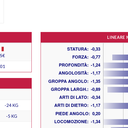
LINEARE
ES€
101
-24 KG
-5 KG