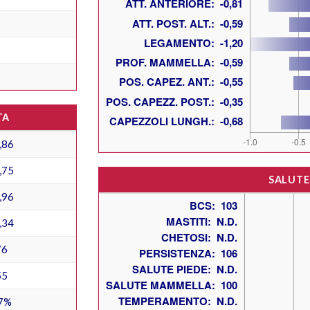
TA
,86
,75
SALUTE
,96
,34
76
55
7%