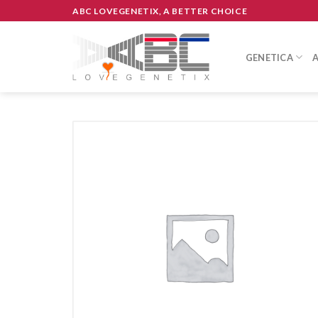
Skip
ABC LOVEGENETIX, A BETTER CHOICE
to
content
GENETICA