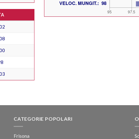
TA
02
08
00
98
03
CATEGORIE POPOLARI
O
Frisona
Sc