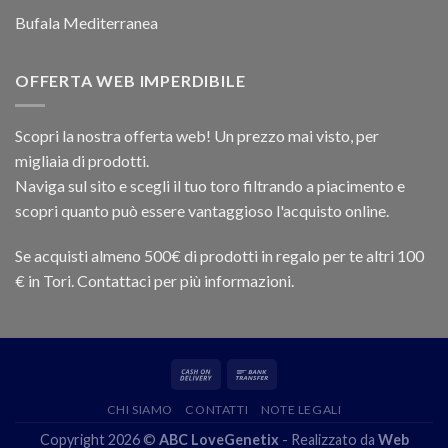
Bufala Mediterranea
OFFERTA WEB IMPERDIBILE
Scopri la nostra offerta web! Un prezzo mai visto, per
migliaia di prodotti.
Naviga sul sito e scegli il tuo toro filtrando a piacimento e
scopri quanto può essere vantaggioso l'acquisto online.
Se acquisti almeno 500€ di prodotti in regalo per te altri 100
€ in Tori. Contattaci per più informazioni.
CHI SIAMO
CONTATTI
NOTE LEGALI
Copyright 2026 ©
ABC LoveGenetix
- Realizzato da
Web