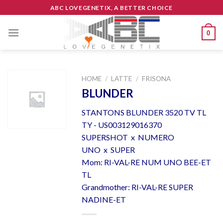
Skip
ABC LOVEGENETIX, A BETTER CHOICE
to
content
0
HOME
/
LATTE
/
FRISONA
BLUNDER
STANTONS BLUNDER 3520 TV TL
TY - US003129016370
SUPERSHOT x NUMERO
UNO x SUPER
Mom: RI-VAL-RE NUM UNO BEE-ET
TL
Grandmother: RI-VAL-RE SUPER
NADINE-ET