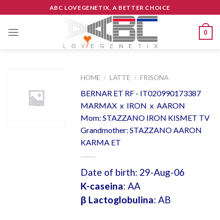
Skip
ABC LOVEGENETIX, A BETTER CHOICE
to
content
0
HOME
/
LATTE
/
FRISONA
BERNAR ET RF - IT020990173387
MARMAX x IRON x AARON
Mom: STAZZANO IRON KISMET TV
Grandmother: STAZZANO AARON
KARMA ET
Date of birth: 29-Aug-06
K-caseina
: AA
β Lactoglobulina
: AB