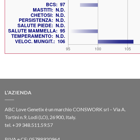
L’AZIENDA
ABC Love Genetix è un marchio CONSWORK srl – Via A.
Tortini n.9, Lodi (LO), 26900, Italy.
tel. +39 348.511.59.57
P.IVA e CF: 05788920964