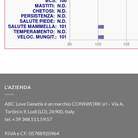
L’AZIENDA
ABC Love Genetix è un marchio CONSWORK srl – Via A.
Tortini n.9, Lodi (LO), 26900, Italy.
tel. +39 348.511.59.57
P.IVA e CF: 05788920964