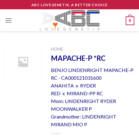
Skip
ABC LOVEGENETIX, A BETTER CHOICE
to
content
0
HOME
MAPACHE-P *RC
BENJO LINDENRIGHT MAPACHE-P
RC - CA000121031600
ANAHITA x RYDER
RED x MIRAND-PP RC
Mom: LINDENRIGHT RYDER
MOONWALKER P
Grandmother: LINDENRIGHT
MIRAND MIO P