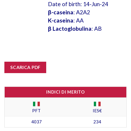
Date of birth: 14-Jun-24
β-caseina
: A2A2
K-caseina
: AA
β Lactoglobulina
: AB
SCARICA PDF
INDICI DI MERITO
PFT
IES€
4037
234