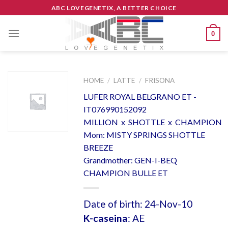
Skip
ABC LOVEGENETIX, A BETTER CHOICE
to
content
0
HOME
/
LATTE
/
FRISONA
LUFER ROYAL BELGRANO ET -
IT076990152092
MILLION x SHOTTLE x CHAMPION
Mom: MISTY SPRINGS SHOTTLE
BREEZE
Grandmother: GEN-I-BEQ
CHAMPION BULLE ET
Date of birth: 24-Nov-10
K-caseina
: AE