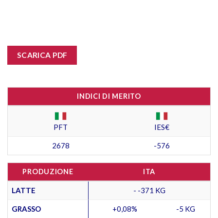
SCARICA PDF
INDICI DI MERITO
PFT
IES€
2678
-576
PRODUZIONE
ITA
LATTE
- -371 KG
GRASSO
+0,08%
-5 KG