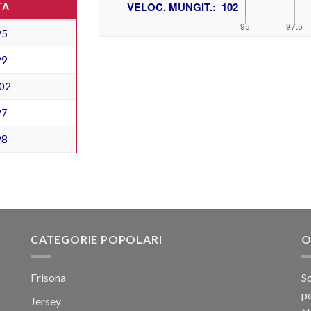
TA
95
99
02
97
98
CATEGORIE POPOLARI
O
Frisona
Sc
pe
Jersey