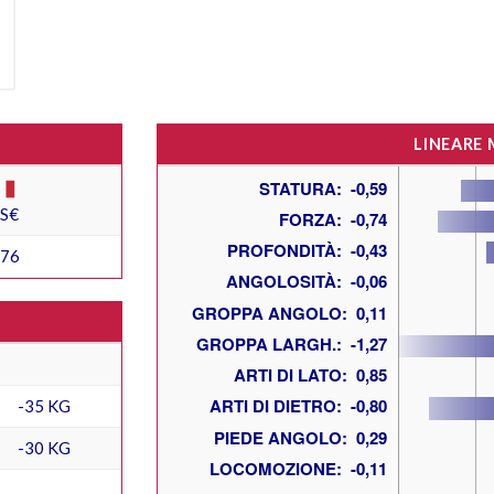
LINEARE
ES€
476
-35 KG
-30 KG