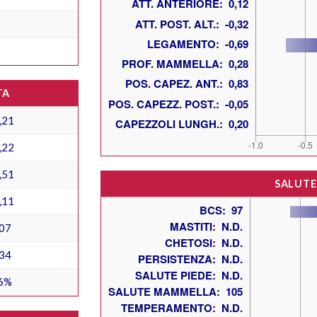
TA
,21
,22
,51
SALUTE
,11
07
34
6%