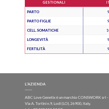
GESTIONALI
I
PARTO
PARTO FIGLIE
CELL. SOMATICHE
1
LONGEVITÀ
FERTILITÀ
L’AZIENDA
ABC Love Genetix è un marchio CONSWORK srl –
Via A. Tortini n.9, Lodi (LO), 26900, Italy.