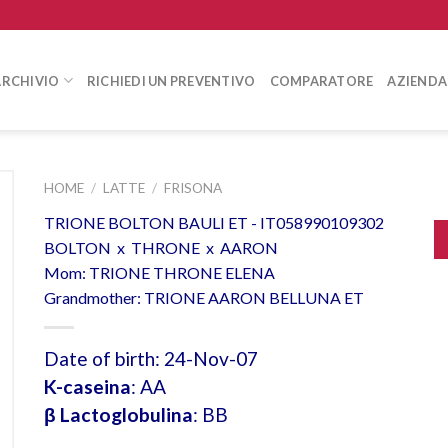
ARCHIVIO
RICHIEDI UN PREVENTIVO
COMPARATORE
AZIENDA
HOME
/
LATTE
/
FRISONA
TRIONE BOLTON BAULI ET - IT058990109302
BOLTON x THRONE x AARON
Mom: TRIONE THRONE ELENA
Grandmother: TRIONE AARON BELLUNA ET
Date of birth: 24-Nov-07
K-caseina
: AA
β Lactoglobulina
: BB