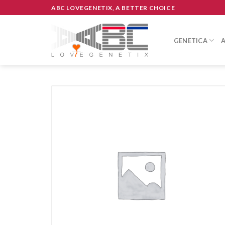
Skip
ABC LOVEGENETIX, A BETTER CHOICE
to
content
GENETICA