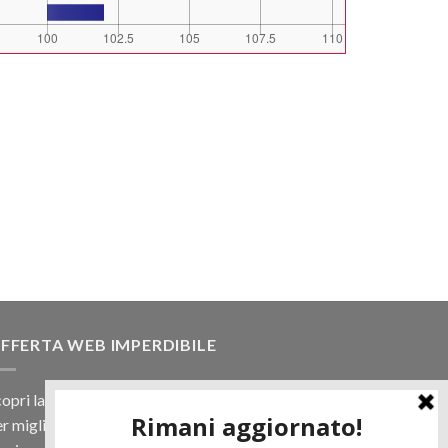
FFERTA WEB IMPERDIBILE
opri la nostra offerta web! Un prezzo mai visto,
r migliaia di prodotti.