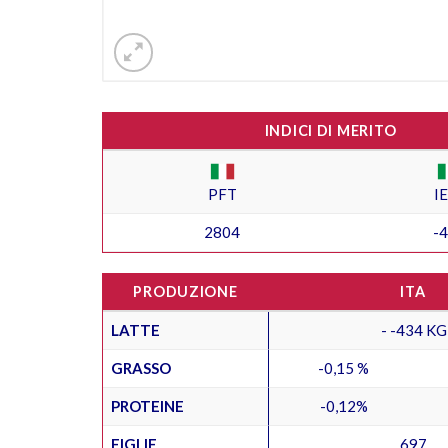
INDICI DI MERITO
PFT
I
2804
-
PRODUZIONE
ITA
LATTE
- -434 KG
GRASSO
-0,15 %
PROTEINE
-0,12%
FIGLIE
697