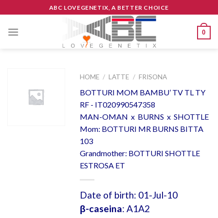
Skip
ABC LOVEGENETIX, A BETTER CHOICE
to
content
0
HOME
/
LATTE
/
FRISONA
BOTTURI MOM BAMBU’ TV TL TY
RF - IT020990547358
MAN-OMAN x BURNS x SHOTTLE
Mom: BOTTURI MR BURNS BITTA
103
Grandmother: BOTTURI SHOTTLE
ESTROSA ET
Date of birth: 01-Jul-10
β-caseina
: A1A2