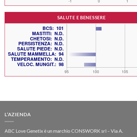
SALUTE E BENESSERE
L’AZIENDA
ABC Love Genetix è un marchio CONSWORK srl – Via A.