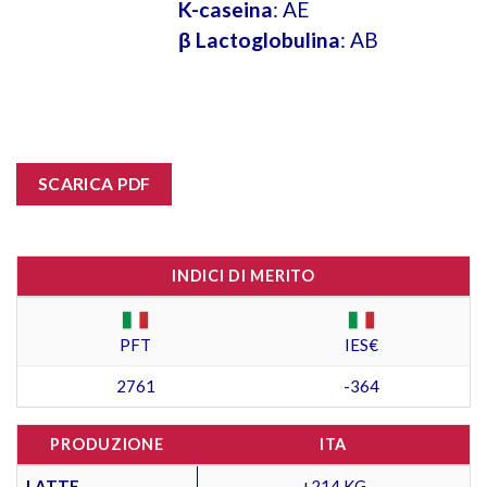
K-caseina
: AE
β Lactoglobulina
: AB
SCARICA PDF
INDICI DI MERITO
PFT
IES€
2761
-364
PRODUZIONE
ITA
LATTE
+214 KG