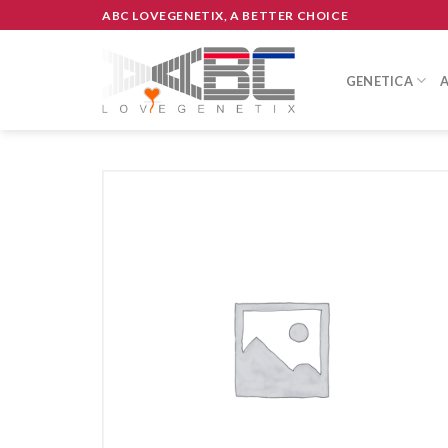
Skip
ABC LOVEGENETIX, A BETTER CHOICE
to
content
GENETICA