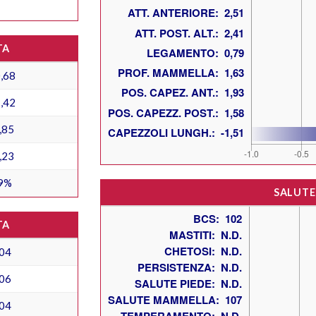
TA
,68
,42
,85
,23
9%
SALUTE
TA
04
06
04