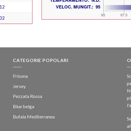
12
02
CATEGORIE POPOLARI
O
Frisona
Sc
pe
Jersey
Na
Pezzata Rossa
p
l'
Blue belga
Bufala Mediterranea
Se
al