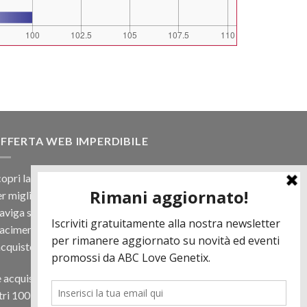
FFERTA WEB IMPERDIBILE
opri la nostra offerta web! Un prezzo mai visto,
r migliaia di prodotti.
viga sul sito e scegli il tuo toro filtrando a
iacimento e scopri quanto può essere vantaggioso
acquisto online.
 acquisti almeno 500€ di prodotti in regalo per te
tri 100 € in Tori. Contattaci per più informazioni.