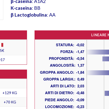
β-caseina
: A1A2
K-caseina
: BB
β Lactoglobulina
: AA
LINEARE
ES€
017
+129 KG
+70 KG