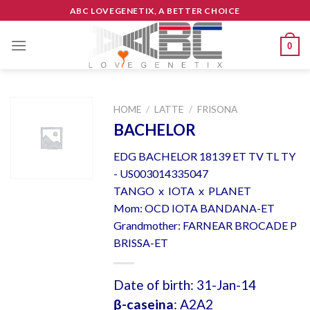
Skip
ABC LOVEGENETIX, A BETTER CHOICE
to
content
0
HOME
/
LATTE
/
FRISONA
BACHELOR
EDG BACHELOR 18139 ET TV TL TY
- US003014335047
TANGO x IOTA x PLANET
Mom: OCD IOTA BANDANA-ET
Grandmother: FARNEAR BROCADE P
BRISSA-ET
Date of birth: 31-Jan-14
β-caseina
: A2A2