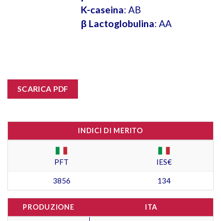
K-caseina
: AB
β Lactoglobulina
: AA
SCARICA PDF
INDICI DI MERITO
PFT
IES€
3856
134
PRODUZIONE
ITA