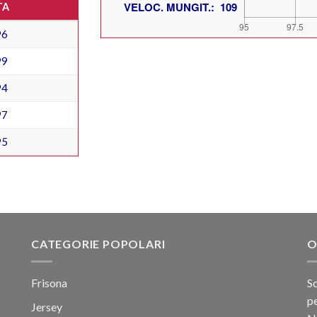
TA
96
99
94
97
95
CATEGORIE POPOLARI
O
Frisona
Sc
pe
Jersey