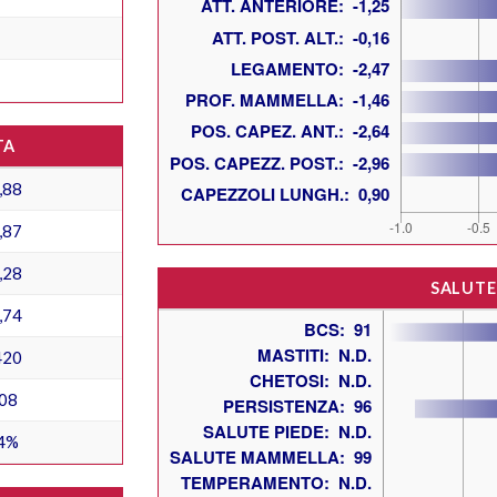
TA
,88
,87
,28
SALUTE
,74
420
08
4%