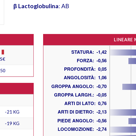
β Lactoglobulina
: AB
LINEARE
ES€
450
-21 KG
-19 KG