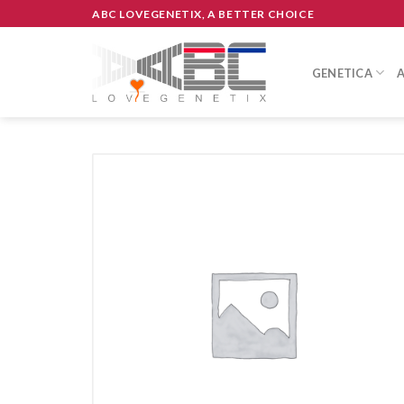
Skip
ABC LOVEGENETIX, A BETTER CHOICE
to
content
GENETICA