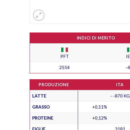
INDICI DI MERITO
PFT
I
2554
-
PRODUZIONE
ITA
LATTE
- -870 KG
GRASSO
+0,11%
PROTEINE
+0,12%
FIGLIE
3181