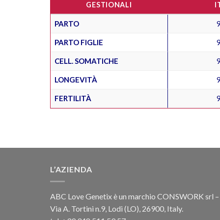
GESTIONALI
I
PARTO
PARTO FIGLIE
CELL. SOMATICHE
LONGEVITÀ
FERTILITÀ
L’AZIENDA
ABC Love Genetix è un marchio CONSWORK srl –
Via A. Tortini n.9, Lodi (LO), 26900, Italy.