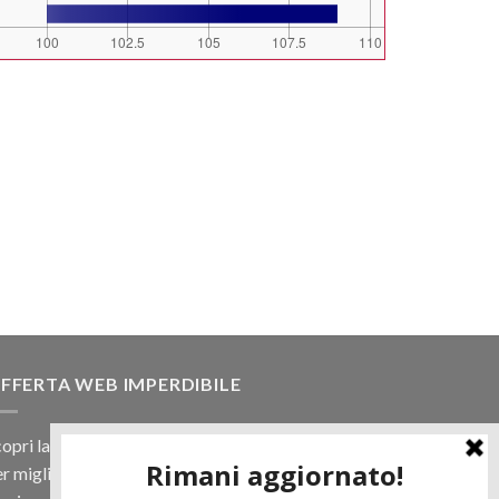
FFERTA WEB IMPERDIBILE
opri la nostra offerta web! Un prezzo mai visto,
r migliaia di prodotti.