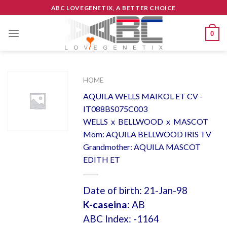
Skip
ABC LOVEGENETIX, A BETTER CHOICE
to
content
0
HOME
AQUILA WELLS MAIKOL ET CV -
IT088BS075C003
WELLS x BELLWOOD x MASCOT
Mom: AQUILA BELLWOOD IRIS TV
Grandmother: AQUILA MASCOT
EDITH ET
Date of birth: 21-Jan-98
K-caseina
: AB
ABC Index: -1164