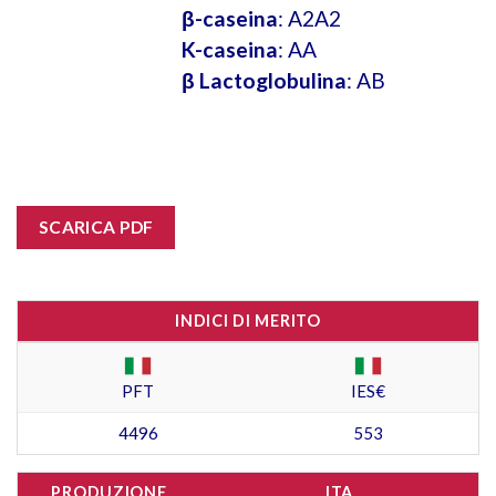
β-caseina
: A2A2
K-caseina
: AA
β Lactoglobulina
: AB
SCARICA PDF
INDICI DI MERITO
PFT
IES€
4496
553
PRODUZIONE
ITA