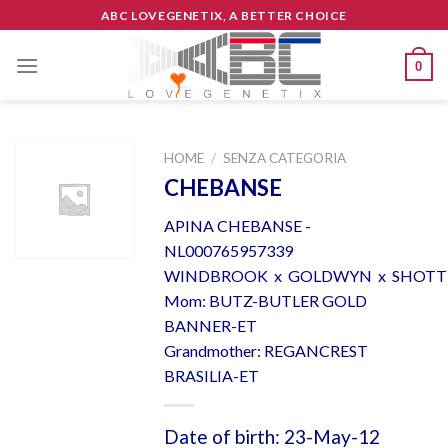
Skip
ABC LOVEGENETIX, A BETTER CHOICE
to
content
0
HOME
/
SENZA CATEGORIA
CHEBANSE
APINA CHEBANSE -
NL000765957339
WINDBROOK x GOLDWYN x SHOTT
Mom: BUTZ-BUTLER GOLD
BANNER-ET
Grandmother: REGANCREST
BRASILIA-ET
Date of birth: 23-May-12