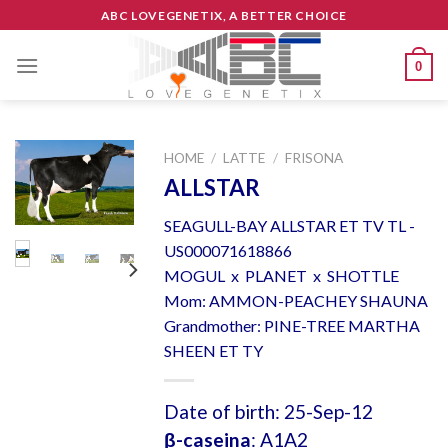
Skip
ABC LOVEGENETIX, A BETTER CHOICE
to
content
0
HOME
/
LATTE
/
FRISONA
ALLSTAR
SEAGULL-BAY ALLSTAR ET TV TL -
US000071618866
MOGUL x PLANET x SHOTTLE
Mom: AMMON-PEACHEY SHAUNA
Grandmother: PINE-TREE MARTHA
SHEEN ET TY
Date of birth: 25-Sep-12
β-caseina
: A1A2