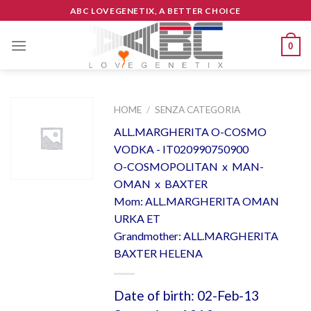
Skip
ABC LOVEGENETIX, A BETTER CHOICE
to
content
0
HOME
/
SENZA CATEGORIA
ALL.MARGHERITA O-COSMO
VODKA - IT020990750900
O-COSMOPOLITAN x MAN-
OMAN x BAXTER
Mom: ALL.MARGHERITA OMAN
URKA ET
Grandmother: ALL.MARGHERITA
BAXTER HELENA
Date of birth: 02-Feb-13