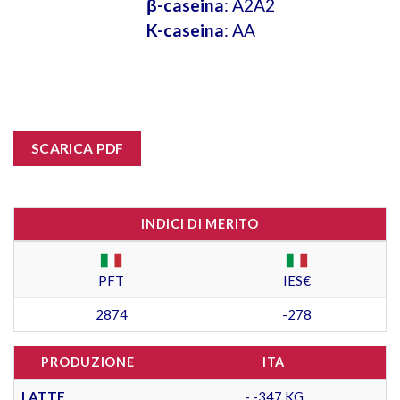
β-caseina
: A2A2
K-caseina
: AA
SCARICA PDF
INDICI DI MERITO
PFT
IES€
2874
-278
PRODUZIONE
ITA
LATTE
- -347 KG