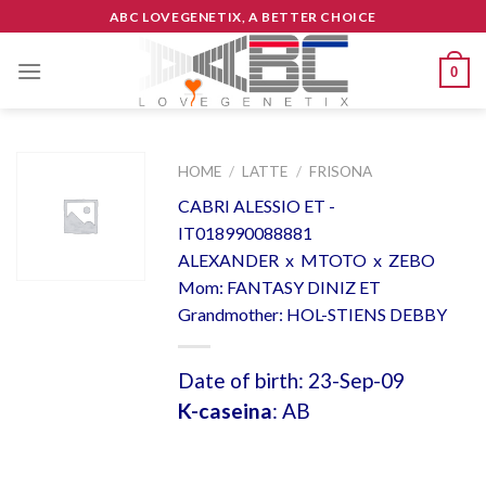
Skip
ABC LOVEGENETIX, A BETTER CHOICE
to
content
0
HOME
/
LATTE
/
FRISONA
CABRI ALESSIO ET -
IT018990088881
ALEXANDER x MTOTO x ZEBO
Mom: FANTASY DINIZ ET
Grandmother: HOL-STIENS DEBBY
Date of birth: 23-Sep-09
K-caseina
: AB