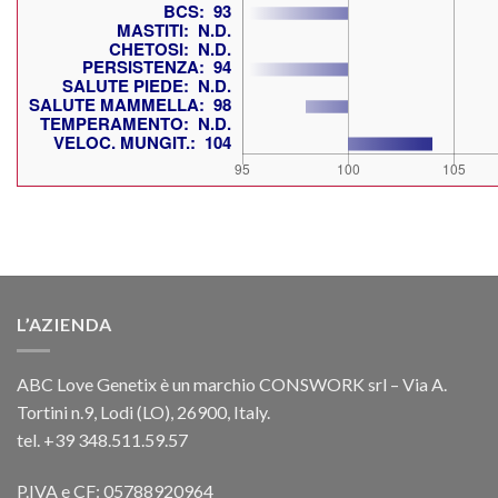
L’AZIENDA
ABC Love Genetix è un marchio CONSWORK srl – Via A.
Tortini n.9, Lodi (LO), 26900, Italy.
tel. +39 348.511.59.57
P.IVA e CF: 05788920964