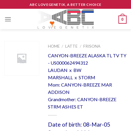
Skip
ABC LOVEGENETIX, A BETTER CHOICE
to
content
0
HOME
/
LATTE
/
FRISONA
CANYON-BREEZE ALASKA TL TV TY
- US000062494312
LAUDAN x BW
MARSHALL x STORM
Mom: CANYON-BREEZE MAR
ADDISON
Grandmother: CANYON-BREEZE
STRM ASHES ET
Date of birth: 08-Mar-05