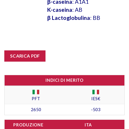
β-caseina
: A1A1
K-caseina
: AB
β Lactoglobulina
: BB
SCARICA PDF
INDICI DI MERITO
PFT
IES€
2650
-503
PRODUZIONE
ITA