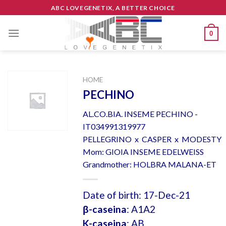
Skip
ABC LOVEGENETIX, A BETTER CHOICE
to
content
0
HOME
PECHINO
AL.CO.BIA. INSEME PECHINO -
IT034991319977
PELLEGRINO x CASPER x MODESTY
Mom: GIOIA INSEME EDELWEISS
Grandmother: HOLBRA MALANA-ET
Date of birth: 17-Dec-21
β-caseina
: A1A2
K-caseina
: AB