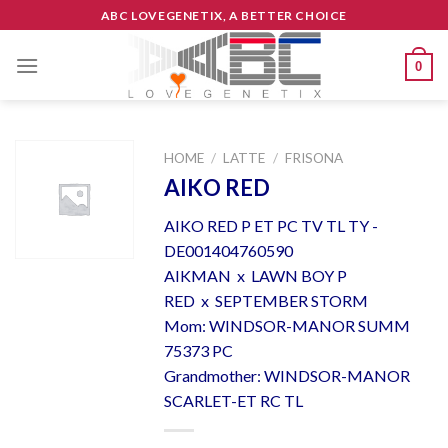
Skip
ABC LOVEGENETIX, A BETTER CHOICE
to
content
0
HOME
/
LATTE
/
FRISONA
AIKO RED
AIKO RED P ET PC TV TL TY -
DE001404760590
AIKMAN x LAWN BOY P
RED x SEPTEMBER STORM
Mom: WINDSOR-MANOR SUMM
75373 PC
Grandmother: WINDSOR-MANOR
SCARLET-ET RC TL