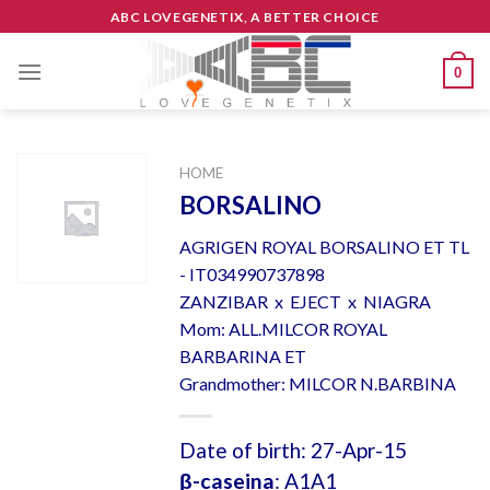
Skip
ABC LOVEGENETIX, A BETTER CHOICE
to
content
0
HOME
BORSALINO
AGRIGEN ROYAL BORSALINO ET TL
- IT034990737898
ZANZIBAR x EJECT x NIAGRA
Mom: ALL.MILCOR ROYAL
BARBARINA ET
Grandmother: MILCOR N.BARBINA
Date of birth: 27-Apr-15
β-caseina
: A1A1