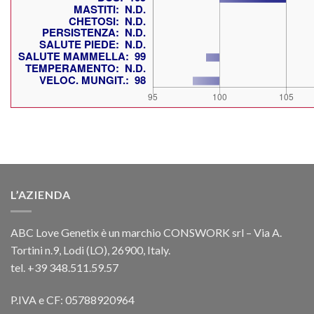
L’AZIENDA
ABC Love Genetix è un marchio CONSWORK srl – Via A.
Tortini n.9, Lodi (LO), 26900, Italy.
tel. +39 348.511.59.57
P.IVA e CF: 05788920964