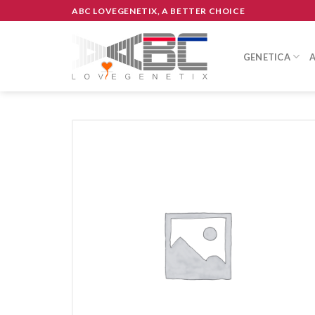
Skip
ABC LOVEGENETIX, A BETTER CHOICE
to
content
GENETICA