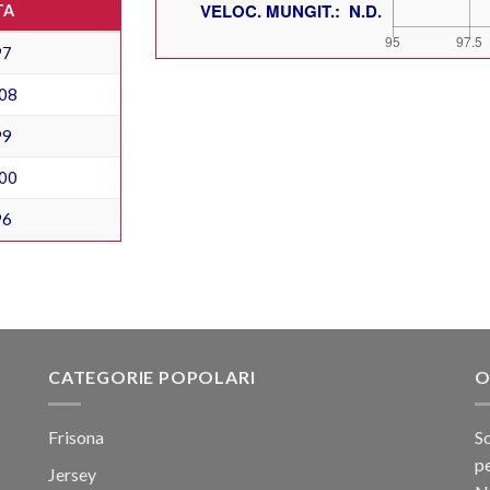
TA
97
08
99
00
96
CATEGORIE POPOLARI
O
Frisona
Sc
pe
Jersey