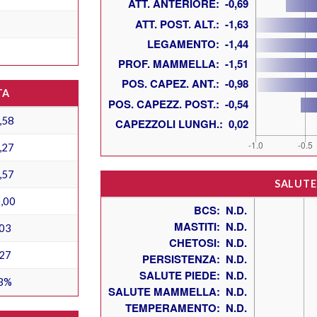
TA
,58
,27
,57
SALUTE
,00
03
27
3%