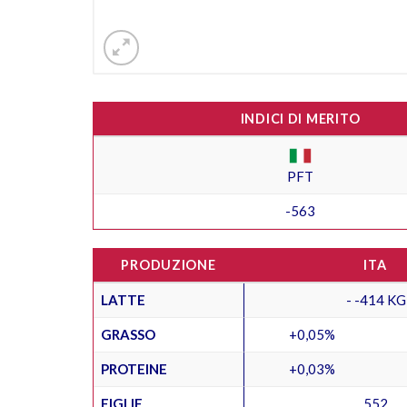
INDICI DI MERITO
PFT
-563
PRODUZIONE
ITA
LATTE
- -414 KG
GRASSO
+0,05%
PROTEINE
+0,03%
FIGLIE
552