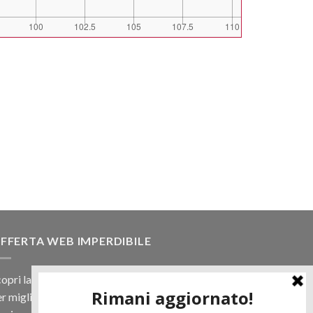
FFERTA WEB IMPERDIBILE
opri la nostra offerta web! Un prezzo mai visto,
r migliaia di prodotti.