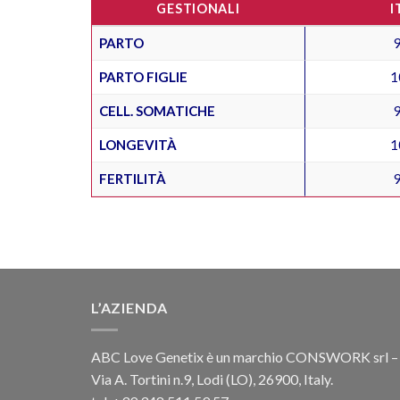
GESTIONALI
I
PARTO
PARTO FIGLIE
1
CELL. SOMATICHE
LONGEVITÀ
1
FERTILITÀ
L’AZIENDA
ABC Love Genetix è un marchio CONSWORK srl –
Via A. Tortini n.9, Lodi (LO), 26900, Italy.