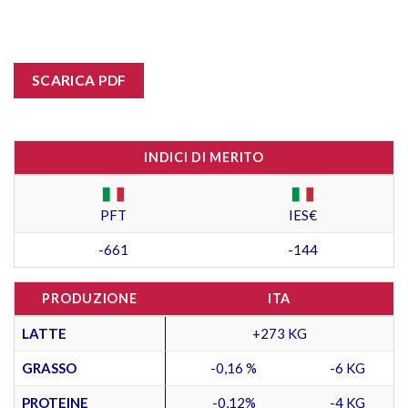
SCARICA PDF
INDICI DI MERITO
PFT
IES€
-661
-144
PRODUZIONE
ITA
LATTE
+273 KG
GRASSO
-0,16 %
-6 KG
PROTEINE
-0,12%
-4 KG