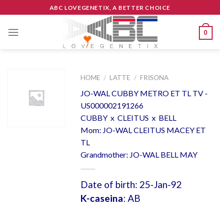
Skip
ABC LOVEGENETIX, A BETTER CHOICE
to
content
0
HOME
/
LATTE
/
FRISONA
JO-WAL CUBBY METRO ET TL TV -
US000002191266
CUBBY x CLEITUS x BELL
Mom: JO-WAL CLEITUS MACEY ET
TL
Grandmother: JO-WAL BELL MAY
Date of birth: 25-Jan-92
K-caseina
: AB